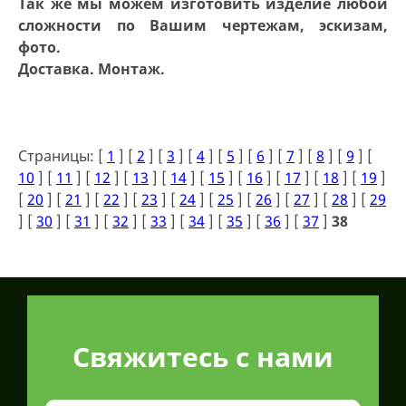
Так же мы можем изготовить изделие любой
сложности по Вашим чертежам, эскизам,
фото.
Доставка. Монтаж.
Страницы: [
1
] [
2
] [
3
] [
4
] [
5
] [
6
] [
7
] [
8
] [
9
] [
10
] [
11
] [
12
] [
13
] [
14
] [
15
] [
16
] [
17
] [
18
] [
19
]
[
20
] [
21
] [
22
] [
23
] [
24
] [
25
] [
26
] [
27
] [
28
] [
29
] [
30
] [
31
] [
32
] [
33
] [
34
] [
35
] [
36
] [
37
]
38
Свяжитесь с нами