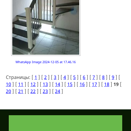
WhatsApp Image 2024-12-05 at 17.46.16
Страницы: [
1
] [
2
] [
3
] [
4
] [
5
] [
6
] [
7
] [
8
] [
9
] [
10
] [
11
] [
12
] [
13
] [
14
] [
15
] [
16
] [
17
] [
18
]
19
[
20
] [
21
] [
22
] [
23
] [
24
]