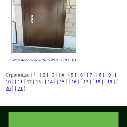
WhatsApp Image 2024-07-05 at 12.09.15 (1)
Страницы: [
1
] [
2
] [
3
] [
4
] [
5
] [
6
] [
7
] [
8
] [
9
] [
10
] [
11
]
12
[
13
] [
14
] [
15
] [
16
] [
17
] [
18
] [
19
] [
20
] [
21
]