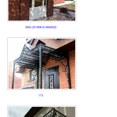
IMG-20190816-WA0020
113