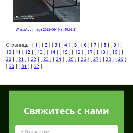
WhatsApp Image 2023-06-10 at 10.03.21
Страницы: [
1
] [
2
] [
3
] [
4
] [
5
] [
6
] [
7
] [
8
] [
9
] [
10
]
11
[
12
] [
13
] [
14
] [
15
] [
16
] [
17
] [
18
] [
19
] [
20
] [
21
] [
22
] [
23
] [
24
] [
25
] [
26
] [
27
] [
28
] [
29
]
[
30
] [
31
] [
32
]
Свяжитесь с нами